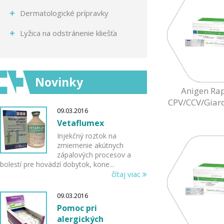
Dermatologické prípravky
Lyžica na odstránenie kliešťa
Novinky
Anigen Ra
CPV/CCV/Giar
09.03.2016
Vetaflumex
Injekčný roztok na
zmiernenie akútnych
zápalových procesov a
bolestí pre hovädzí dobytok, kone...
čítaj viac
09.03.2016
Pomoc pri
alergických