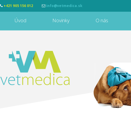
+421 905 156 012
info@vetmedica.sk
Úvod
Novinky
O nás