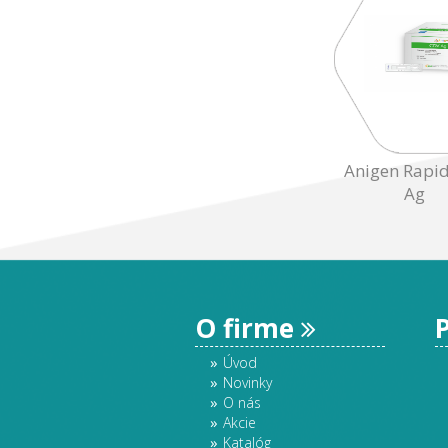
Anigen Rapi
Ag
O firme
Úvod
Novinky
O nás
Akcie
Katalóg